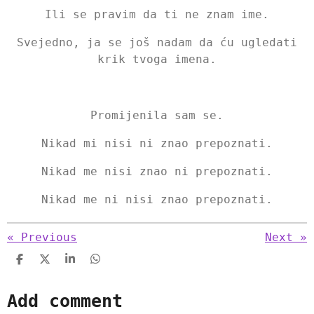
Ili se pravim da ti ne znam ime.
Svejedno, ja se još nadam da ću ugledati
krik tvoga imena.
Promijenila sam se.
Nikad mi nisi ni znao prepoznati.
Nikad me nisi znao ni prepoznati.
Nikad me ni nisi znao prepoznati.
«
Previous
Next
»
S
S
S
S
h
h
h
h
a
a
a
a
Add comment
r
r
r
r
e
e
e
e