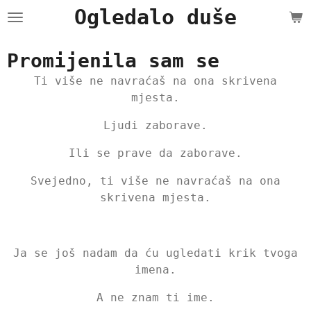
Ogledalo duše
Skip
to
main
Promijenila sam se
content
Ti više ne navraćaš na ona skrivena
mjesta.
Ljudi zaborave.
Ili se prave da zaborave.
Svejedno, ti više ne navraćaš na ona
skrivena mjesta.
Ja se još nadam da ću ugledati krik tvoga
imena.
A ne znam ti ime.