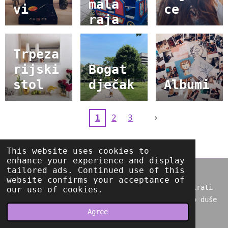
mala
vi
ce
raja
Trpeza
rijski
Bogat
stol
dječak
Albumi
1
2
3
This website uses cookies to
enhance your experience and display
tailored ads. Continued use of this
Svi tekstovi i sve pjesme na blogu autorsko su
website confirms your acceptance of
vlašnistvo te ih je zabranjeno prenositi i kopirati
our use of cookies.
bez navedenog izvora i potpisa. © 2022 Ogledalo duše
Powered by
Webador
Agree