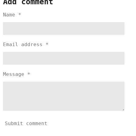
Add comment
e
e
e
e
Name *
Email address *
Message *
Submit comment