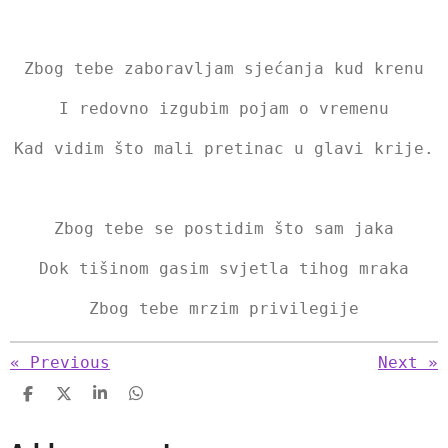
Zbog tebe zaboravljam sjećanja kud krenu
I redovno izgubim pojam o vremenu
Kad vidim što mali pretinac u glavi krije.
Zbog tebe se postidim što sam jaka
Dok tišinom gasim svjetla tihog mraka
Zbog tebe mrzim privilegije
«
Previous
Next
»
S
S
S
S
h
h
h
h
a
a
a
a
r
r
r
r