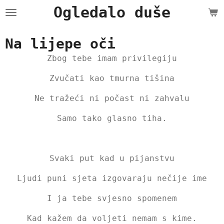
Ogledalo duše
Skip
to
main
Na lijepe oči
content
Zbog tebe imam privilegiju
Zvučati kao tmurna tišina
Ne tražeći ni počast ni zahvalu
Samo tako glasno tiha.
Svaki put kad u pijanstvu
Ljudi puni sjeta izgovaraju nečije ime
I ja tebe svjesno spomenem
Kad kažem da voljeti nemam s kime.