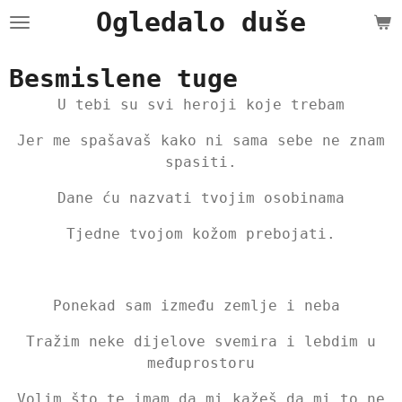
Ogledalo duše
Skip
to
main
Besmislene tuge
content
U tebi su svi heroji koje trebam
Jer me spašavaš kako ni sama sebe ne znam
spasiti.
Dane ću nazvati tvojim osobinama
Tjedne tvojom kožom prebojati.
Ponekad sam između zemlje i neba
Tražim neke dijelove svemira i lebdim u
međuprostoru
Volim što te imam da mi kažeš da mi to ne