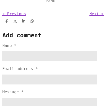
redu.
«
Previous
Next
»
S
S
S
S
h
h
h
h
a
a
a
a
Add comment
r
r
r
r
e
e
e
e
Name *
Email address *
Message *