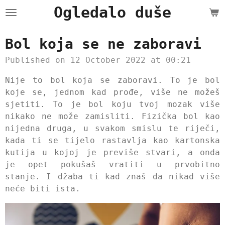
Ogledalo duše
Skip
to
main
Bol koja se ne zaboravi
content
Published on 12 October 2022 at 00:21
Nije to bol koja se zaboravi. To je bol
koje se, jednom kad prođe, više ne možeš
sjetiti. To je bol koju tvoj mozak više
nikako ne može zamisliti. Fizička bol kao
nijedna druga, u svakom smislu te riječi,
kada ti se tijelo rastavlja kao kartonska
kutija u kojoj je previše stvari, a onda
je opet pokušaš vratiti u prvobitno
stanje. I džaba ti kad znaš da nikad više
neće biti ista.