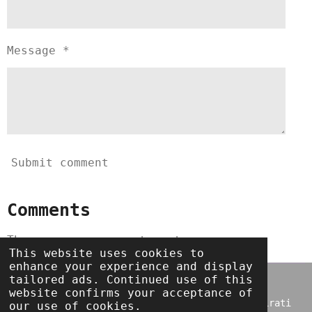
Message *
Submit comment
Comments
There are no comments yet.
This website uses cookies to
enhance your experience and display
tailored ads. Continued use of this
Svi tekstovi i sve pjesme na blogu autorsko su
website confirms your acceptance of
vlašnistvo te ih je zabranjeno prenositi i kopirati
our use of cookies.