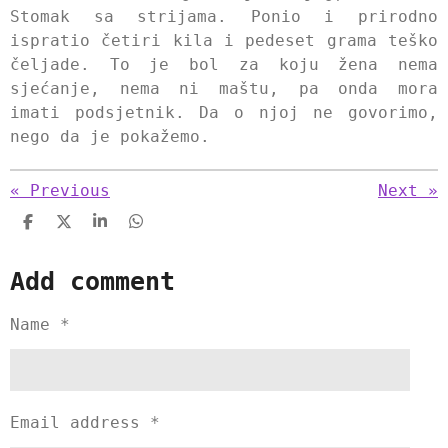
Stomak sa strijama. Ponio i prirodno
ispratio četiri kila i pedeset grama teško
čeljade. To je bol za koju žena nema
sjećanje, nema ni maštu, pa onda mora
imati podsjetnik. Da o njoj ne govorimo,
nego da je pokažemo.
«
Previous
Next
»
S
S
S
S
h
h
h
h
a
a
a
a
Add comment
r
r
r
r
e
e
e
e
Name *
Email address *