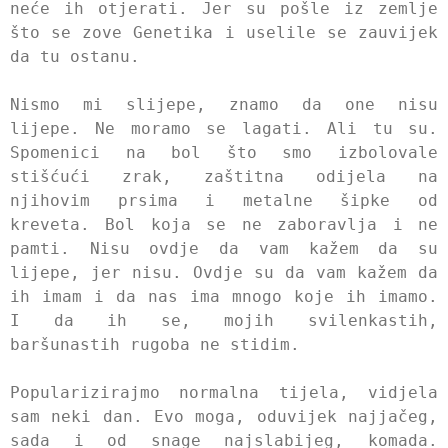
neće ih otjerati. Jer su pošle iz zemlje
što se zove Genetika i uselile se zauvijek
da tu ostanu.
Nismo mi slijepe, znamo da one nisu
lijepe. Ne moramo se lagati. Ali tu su.
Spomenici na bol što smo izbolovale
stišćući zrak, zaštitna odijela na
njihovim prsima i metalne šipke od
kreveta. Bol koja se ne zaboravlja i ne
pamti. Nisu ovdje da vam kažem da su
lijepe, jer nisu. Ovdje su da vam kažem da
ih imam i da nas ima mnogo koje ih imamo.
I da ih se, mojih svilenkastih,
baršunastih rugoba ne stidim.
Popularizirajmo normalna tijela, vidjela
sam neki dan. Evo moga, oduvijek najjačeg,
sada i od snage najslabijeg, komada.