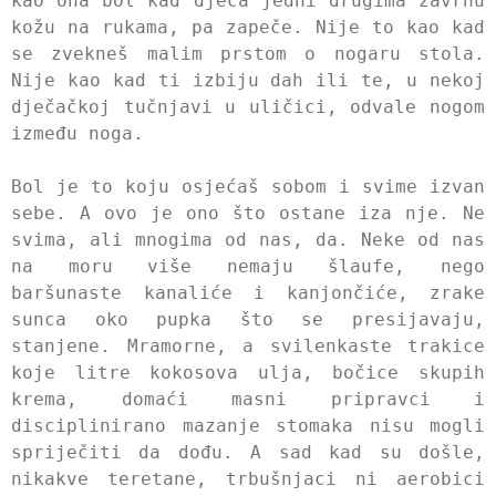
kao ona bol kad djeca jedni drugima zavrnu
kožu na rukama, pa zapeče. Nije to kao kad
se zvekneš malim prstom o nogaru stola.
Nije kao kad ti izbiju dah ili te, u nekoj
dječačkoj tučnjavi u uličici, odvale nogom
između noga.
Bol je to koju osjećaš sobom i svime izvan
sebe. A ovo je ono što ostane iza nje. Ne
svima, ali mnogima od nas, da. Neke od nas
na moru više nemaju šlaufe, nego
baršunaste kanaliće i kanjončiće, zrake
sunca oko pupka što se presijavaju,
stanjene. Mramorne, a svilenkaste trakice
koje litre kokosova ulja, bočice skupih
krema, domaći masni pripravci i
disciplinirano mazanje stomaka nisu mogli
spriječiti da dođu. A sad kad su došle,
nikakve teretane, trbušnjaci ni aerobici