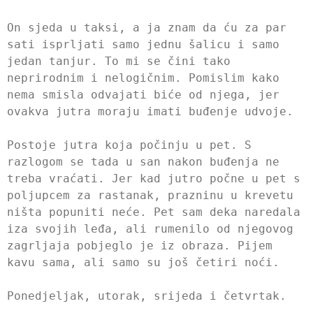
On sjeda u taksi, a ja znam da ću za par
sati isprljati samo jednu šalicu i samo
jedan tanjur. To mi se čini tako
neprirodnim i nelogičnim. Pomislim kako
nema smisla odvajati biće od njega, jer
ovakva jutra moraju imati buđenje udvoje.
Postoje jutra koja počinju u pet. S
razlogom se tada u san nakon buđenja ne
treba vraćati. Jer kad jutro počne u pet s
poljupcem za rastanak, prazninu u krevetu
ništa popuniti neće. Pet sam deka naredala
iza svojih leđa, ali rumenilo od njegovog
zagrljaja pobjeglo je iz obraza. Pijem
kavu sama, ali samo su još četiri noći.
Ponedjeljak, utorak, srijeda i četvrtak.