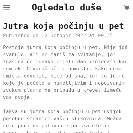
Ogledalo duše
Skip
to
main
Jutra koja počinju u pet
content
Published on 12 October 2022 at 00:35
Postoje jutra koja počinju u pet. Nije još
svanulo, ali ne mariš za svitanje, jer
znaš da će ionako cijeli dan izgledati kao
sumrak. Otvaraš oči i pomisliš kako nema
smisla odvojiti biće od sna, jer to jutro
koje je počelo s nametljivim i nepozvanim
zvukom alarma ne pripada u krevet između
vas dvoje.
Takva su jutra koja počinju u pet uvijek
posebne stranice vaših slikovnica. Možda
ćete poći na putovanje pa skačete iz
kreveta brzo, uzimate s poda torbu i