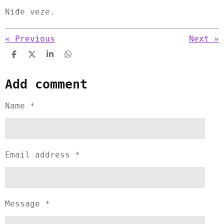
Niđe veze.
«
Previous
Next
»
S
S
S
S
h
h
h
h
a
a
a
a
Add comment
r
r
r
r
e
e
e
e
Name *
Email address *
Message *