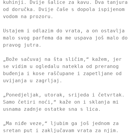
kuhinji. Dvije šalice za kavu. Dva tanjura
od doručka. Dvije čaše s dopola ispijenom
vodom na prozoru.
Ustajem i odlazim do vrata, a on ostavlja
malo svog parfema da me uspava još malo do
pravog jutra.
„Bože sačuvaj na šta sličim,“ kažem, jer
se vidim u ogledalu natekla od preranog
buđenja i kose raščupane i zapetljane od
uvijanja u zagrljaj.
„Ponedjeljak, utorak, srijeda i četvrtak.
Samo četiri noći,“ kaže on i sklanja mi
usnama zadnje ostatke sna s lica.
„Ma niđe veze,“ ljubim ga još jednom za
sretan put i zaključavam vrata za njim.