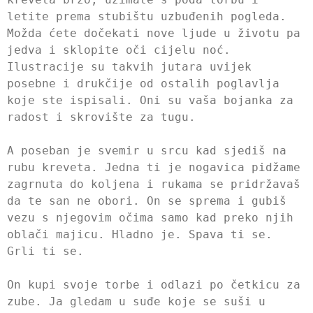
letite prema stubištu uzbuđenih pogleda.
Možda ćete dočekati nove ljude u životu pa
jedva i sklopite oči cijelu noć.
Ilustracije su takvih jutara uvijek
posebne i drukčije od ostalih poglavlja
koje ste ispisali. Oni su vaša bojanka za
radost i skrovište za tugu.
A poseban je svemir u srcu kad sjediš na
rubu kreveta. Jedna ti je nogavica pidžame
zagrnuta do koljena i rukama se pridržavaš
da te san ne obori. On se sprema i gubiš
vezu s njegovim očima samo kad preko njih
oblači majicu. Hladno je. Spava ti se.
Grli ti se.
On kupi svoje torbe i odlazi po četkicu za
zube. Ja gledam u suđe koje se suši u