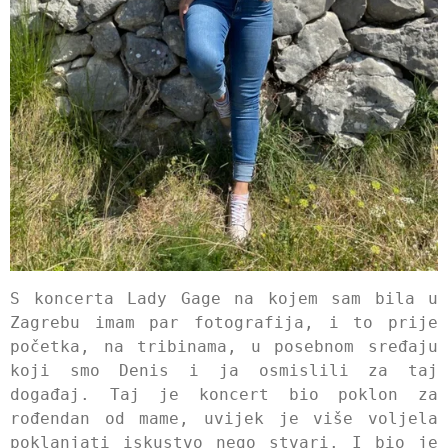
S koncerta Lady Gage na kojem sam bila u
Zagrebu imam par fotografija, i to prije
početka, na tribinama, u posebnom sređaju
koji smo Denis i ja osmislili za taj
događaj. Taj je koncert bio poklon za
rođendan od mame, uvijek je više voljela
poklanjati iskustvo nego stvari. I bio je