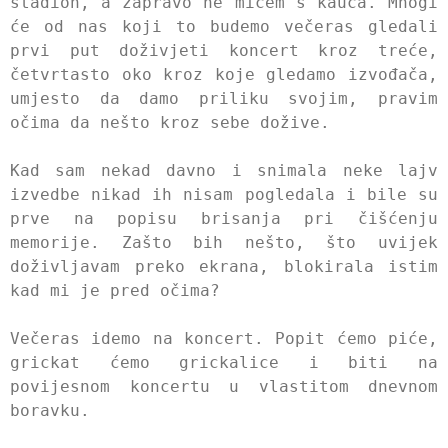
stadion, a zapravo ne mičem s kauča. Mnogi
će od nas koji to budemo večeras gledali
prvi put doživjeti koncert kroz treće,
četvrtasto oko kroz koje gledamo izvođača,
umjesto da damo priliku svojim, pravim
očima da nešto kroz sebe dožive.
Kad sam nekad davno i snimala neke lajv
izvedbe nikad ih nisam pogledala i bile su
prve na popisu brisanja pri čišćenju
memorije. Zašto bih nešto, što uvijek
doživljavam preko ekrana, blokirala istim
kad mi je pred očima?
Večeras idemo na koncert. Popit ćemo piće,
grickat ćemo grickalice i biti na
povijesnom koncertu u vlastitom dnevnom
boravku.