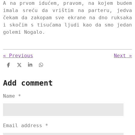
A na prvom idućem, pravom, na kojem budem
imala sreću da vrištim na parteru, jedva
čekam da zakopam sve ekrane na dno ruksaka
i skočim s tisućama ljudi kao da smo jedan
golemi Nogalo.
«
Previous
Next
»
S
S
S
S
h
h
h
h
a
a
a
a
Add comment
r
r
r
r
e
e
e
e
Name *
Email address *