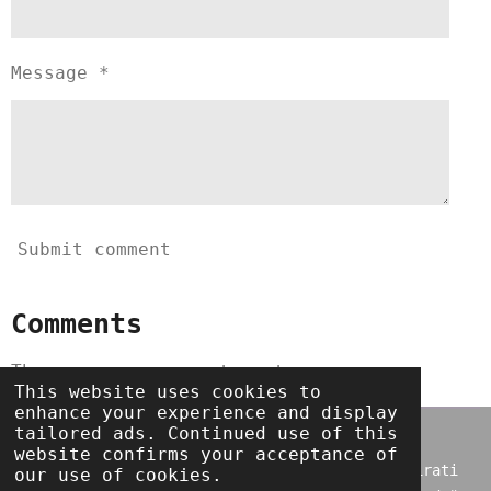
Message *
Submit comment
Comments
There are no comments yet.
This website uses cookies to
enhance your experience and display
tailored ads. Continued use of this
Svi tekstovi i sve pjesme na blogu autorsko su
website confirms your acceptance of
vlašnistvo te ih je zabranjeno prenositi i kopirati
our use of cookies.