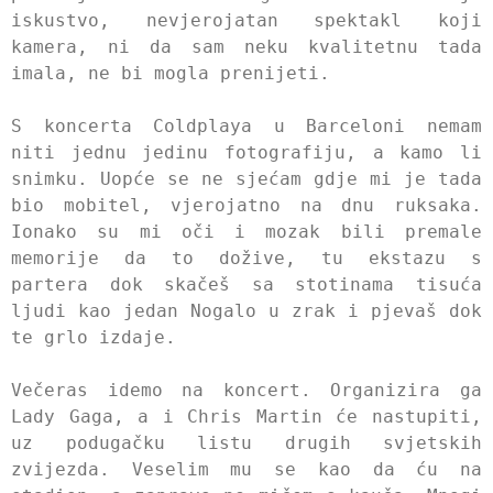
iskustvo, nevjerojatan spektakl koji
kamera, ni da sam neku kvalitetnu tada
imala, ne bi mogla prenijeti.
S koncerta Coldplaya u Barceloni nemam
niti jednu jedinu fotografiju, a kamo li
snimku. Uopće se ne sjećam gdje mi je tada
bio mobitel, vjerojatno na dnu ruksaka.
Ionako su mi oči i mozak bili premale
memorije da to dožive, tu ekstazu s
partera dok skačeš sa stotinama tisuća
ljudi kao jedan Nogalo u zrak i pjevaš dok
te grlo izdaje.
Večeras idemo na koncert. Organizira ga
Lady Gaga, a i Chris Martin će nastupiti,
uz podugačku listu drugih svjetskih
zvijezda. Veselim mu se kao da ću na