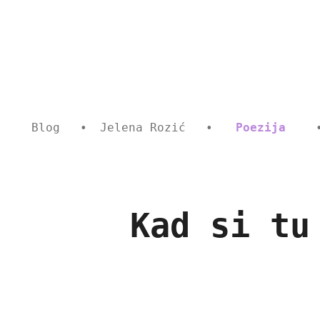
Skip
to
main
content
Blog
Jelena Rozić
Poezija
Kad si tu