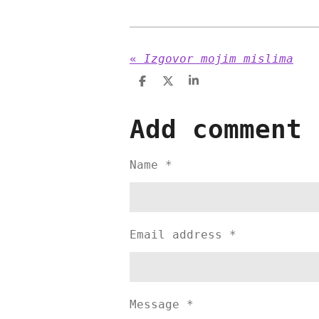
«
Izgovor mojim mislima
S
S
S
h
h
h
a
a
a
r
r
r
Add comment
e
e
e
Name *
Email address *
Message *