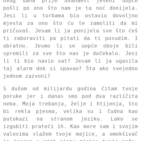
ovog dana prije dvanaest jeseni uopće
pošli po ono što nam je ta noć donijela.
Jesi li u torbama bio ostavio dovoljno
mjesta za ono što ću te zamoliti da mi
pričuvaš. Jesam li ja ponijela sve što ćeš
ti zaboraviti pa pitati da ti posudim. I
obratno. Jesmo li se uopće oboje bili
spremili za sve što nas je dočekalo. Jesi
li ti bio navio sat? Jesam li ja ugasila
taj alarm dok si spavao? Šta ako svejedno
jednom zazvoni?
S dušom od milijardu godina čitam tvoje
poruke jer i danas smo pod dva različita
neba. Moja trebanja, želje i htijenja, što
bi rekla pjesma, velika su i čudna kao
putokazi na stranom jeziku. Lako se
izgubiti prateći ih. Kao more sam i svojim
valovima slažem tvoje majice, a omekšivač