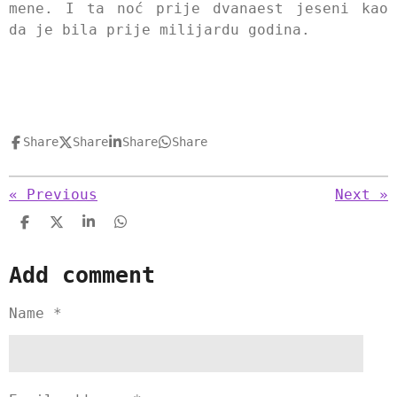
mene. I ta noć prije dvanaest jeseni kao
da je bila prije milijardu godina.
Share
Share
Share
Share
«
Previous
Next
»
S
S
S
S
h
h
h
h
a
a
a
a
Add comment
r
r
r
r
e
e
e
e
Name *