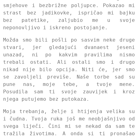
smjehove i bezbrižne poljupce. Pokazao mi
strast bez jadikovke, ispričao mi bajku
bez patetike, zaljubio me u svoje
neponovljivo i iskreno postojanje.
Možda smo bili pošli po sasvim neke druge
stvari, jer gledajući dvanaest jeseni
unazad, ni po kakvim pravilima nismo
trebali ostati. Ali ostali smo i drugo
nikad nije bilo opcija. Niti će, jer smo
se zavoljeli previše. Naše torbe sad su
pune nas, moje tebe, a tvoje mene.
Posudila sam ti svoje zauvijek i kroz
njega putujemo bez putokaza.
Moja trebanja, želje i htijenja velika su
i čudna. Tvoja ruka još me neobjašnjivo od
svega liječi. Čini mi se nekad da sam te
tražila životima. A onda si ti pronašao