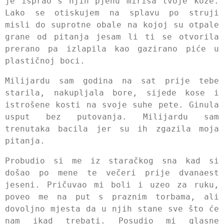
je isprao s njih pjenu mirisa tvoje kože.
Lako se otiskujem na splavu po struji
misli do suprotne obale na kojoj su otpale
grane od pitanja jesam li ti se otvorila
prerano pa izlapila kao gazirano piće u
plastičnoj boci.
Milijardu sam godina na sat prije tebe
starila, nakupljala bore, sijede kose i
istrošene kosti na svoje suhe pete. Ginula
usput bez putovanja. Milijardu sam
trenutaka bacila jer su ih zgazila moja
pitanja.
Probudio si me iz staračkog sna kad si
došao po mene te večeri prije dvanaest
jeseni. Pričuvao mi boli i uzeo za ruku,
poveo me na put s praznim torbama, ali
dovoljno mjesta da u njih stane sve što će
nam ikad trebati. Posudio mi glasne