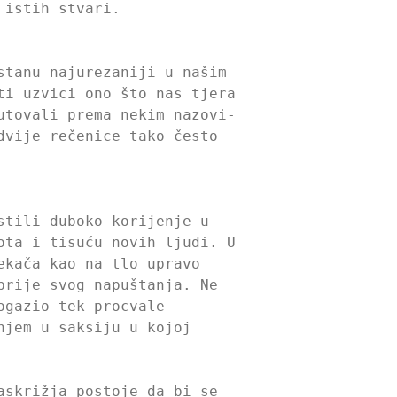
 istih stvari.
stanu najurezaniji u našim
ti uzvici ono što nas tjera
utovali prema nekim nazovi-
dvije rečenice tako često
stili duboko korijenje u
ota i tisuću novih ljudi. U
ekača kao na tlo upravo
prije svog napuštanja. Ne
ogazio tek procvale
njem u saksiju u kojoj
askrižja postoje da bi se