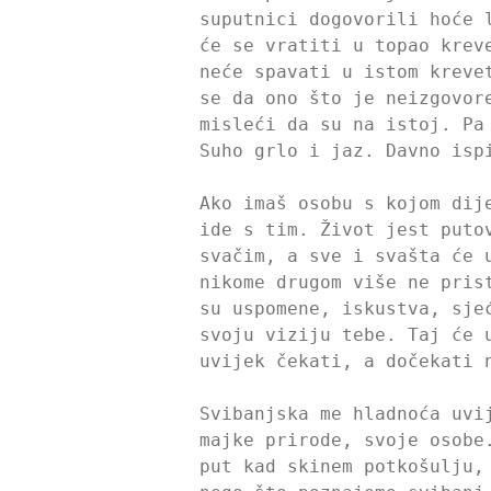
suputnici dogovorili hoće 
će se vratiti u topao krev
neće spavati u istom kreve
se da ono što je neizgovor
misleći da su na istoj. Pa
Suho grlo i jaz. Davno isp
Ako imaš osobu s kojom dij
ide s tim. Život jest puto
svačim, a sve i svašta će 
nikome drugom više ne pris
su uspomene, iskustva, sje
svoju viziju tebe. Taj će 
uvijek čekati, a dočekati 
Svibanjska me hladnoća uvi
majke prirode, svoje osobe
put kad skinem potkošulju,