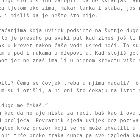
 nego što uistinu zatopli. Da ne sklanjaš jak
za ljetom ako zima, makar tanka i slaba, još 
š i misliš da je nešto što nije.
raćanjima koja uvijek podsjete na šutnje duge
rlo je presuho pa svaki put kad zineš još ti 
ak u krevet nakon čaše vode usred noći. To su
im u pod i rukama u džepovima. Kad stojiš gol
bom jer ne znaš ima li u njenom krevetu više 
biti? Čemu se čovjek treba u njima nadati? To
im su i otišli, a ni oni što čekaju na istom 
 dugo me čekaš.“
u kao da nemaju ništa za reći, baš kao i ova 
d proljeća. Povratnik sjeda uvijek bez poziva
ogled kroz prozor koji se ne može uhvatiti u 
 oni trče preko zraka sunca pa sve izgleda ka