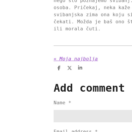
nego što poznajemo svibanj
osoba. Pričekaj, neka kaže
svibanjska zima ona koju s
čekati. Možda je baš ono š
ili morala čuti.
«
Moja najbolja
S
S
S
h
h
h
a
a
a
r
r
r
Add comment
e
e
e
Name *
Email address *