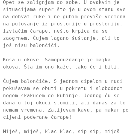
Opet se zalignjam do sobe. U ovakvim je
situacijama super što je u ovom stanu sve
na dohvat ruke i ne gubim previše vremena
na putovanje iz prostorije u prostoriju.
Izvlačim čarape, nešto krpica da se
zaogrnem. Čujem lagano šuštanje, ali to
još nisu balončići.
Kosa u okove. Samopouzdanje je majka
okova. Šta im ono kaže, tako će i biti.
Čujem balončiće. S jednom cipelom u ruci
pokušavam se obuti u pokretu i slobodnom
nogom skakućem do kuhinje. Jednog ću se
dana u toj okuci slomiti, ali danas za to
nemam vremena. Zalijevam kavu, pa makar po
cijeni poderane čarape!
Miješ, miješ, klac klac, sip sip, miješ