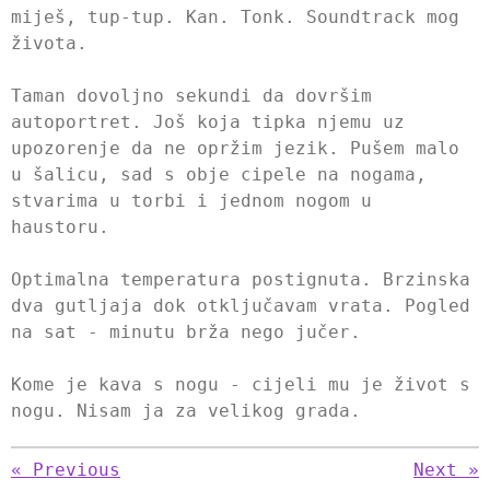
miješ, tup-tup. Kan. Tonk. Soundtrack mog
života.
Taman dovoljno sekundi da dovršim
autoportret. Još koja tipka njemu uz
upozorenje da ne opržim jezik. Pušem malo
u šalicu, sad s obje cipele na nogama,
stvarima u torbi i jednom nogom u
haustoru.
Optimalna temperatura postignuta. Brzinska
dva gutljaja dok otključavam vrata. Pogled
na sat - minutu brža nego jučer.
Kome je kava s nogu - cijeli mu je život s
nogu. Nisam ja za velikog grada.
«
Previous
Next
»