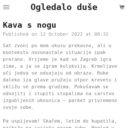
Ogledalo duše
Skip
to
main
Kava s nogu
content
Published on 12 October 2022 at 00:32
Sat zvoni po mom ukusu prekasno, ali u
kontekstu novonastale situacije ipak
prerano. Vrijeme je kad se Zagreb igra
zime, a ja se igram kolokvija. Krmeljave
oči jedva se odvajaju od obraza. Ruke
daleko iza glave pružaju otpor krevetu i
skližu se prema grudima. Pokušavam se
odvojiti i stupiti stopalima na carstvo
izgubljenih ukosnica – parket privremeno
svoje sobe.
Pa uspijevam! Skačem, letim do kupatila,
najbrže na svijetu perem zube. Pogled u