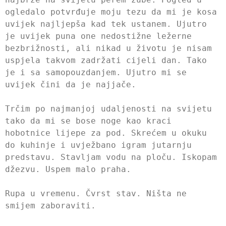
ogledalo potvrđuje moju tezu da mi je kosa
uvijek najljepša kad tek ustanem. Ujutro
je uvijek puna one nedostižne ležerne
bezbrižnosti, ali nikad u životu je nisam
uspjela takvom zadržati cijeli dan. Tako
je i sa samopouzdanjem. Ujutro mi se
uvijek čini da je najjače.
Trčim po najmanjoj udaljenosti na svijetu
tako da mi se bose noge kao kraci
hobotnice lijepe za pod. Skrećem u okuku
do kuhinje i uvježbano igram jutarnju
predstavu. Stavljam vodu na ploču. Iskopam
džezvu. Uspem malo praha.
Rupa u vremenu. Čvrst stav. Ništa ne
smijem zaboraviti.