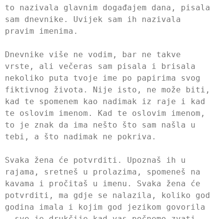
to nazivala glavnim događajem dana, pisala
sam dnevnike. Uvijek sam ih nazivala
pravim imenima.
Dnevnike više ne vodim, bar ne takve
vrste, ali večeras sam pisala i brisala
nekoliko puta tvoje ime po papirima svog
fiktivnog života. Nije isto, ne može biti,
kad te spomenem kao nadimak iz raje i kad
te oslovim imenom. Kad te oslovim imenom,
to je znak da ima nešto što sam našla u
tebi, a što nadimak ne pokriva.
Svaka žena će potvrditi. Upoznaš ih u
rajama, sretneš u prolazima, spomeneš na
kavama i pročitaš u imenu. Svaka žena će
potvrditi, ma gdje se nalazila, koliko god
godina imala i kojim god jezikom govorila
– sve je drukčije kad vas počnemo zvati