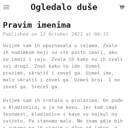
Ogledalo duše
Skip
to
main
Pravim imenima
content
Published on 12 October 2022 at 00:33
Uvijek sam ih upoznavala u rajama. Zvala
ih nadimkom koji su sto posto imali, ako
su imali i raju. Zvala ih kako su ih zvali
svi drugi. Znaš kako to ide. Uzmeš
prezime, skratiš i zoveš ga. Uzmeš ime,
malo skratiš i zoveš ga. Uzmeš broj. I ne
zoveš ga. Srećeš ga.
Uvijek sam ih sretala u prolazima. On pođe
u kladionicu, a ja na kavu. Jer kad imaš
šesnaest, kladionice i kave su najkul na
svijetu. Pa stanemo malo. Ne znam gdje bih
s rukama pa ih stavim u džep od jakne, a