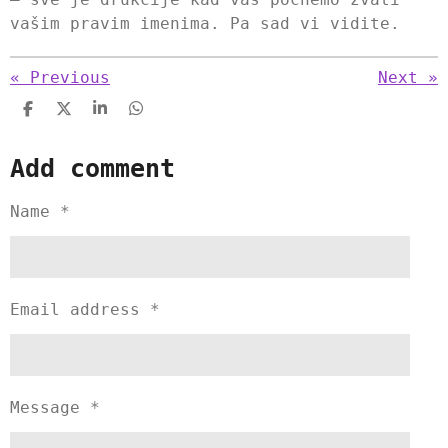
vašim pravim imenima. Pa sad vi vidite.
«
Previous
Next
»
S
S
S
S
h
h
h
h
a
a
a
a
Add comment
r
r
r
r
e
e
e
e
Name *
Email address *
Message *