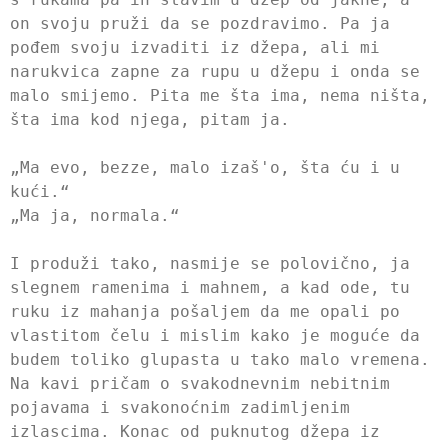
on svoju pruži da se pozdravimo. Pa ja
pođem svoju izvaditi iz džepa, ali mi
narukvica zapne za rupu u džepu i onda se
malo smijemo. Pita me šta ima, nema ništa,
šta ima kod njega, pitam ja.
„Ma evo, bezze, malo izaš'o, šta ću i u
kući.“
„Ma ja, normala.“
I produži tako, nasmije se polovično, ja
slegnem ramenima i mahnem, a kad ode, tu
ruku iz mahanja pošaljem da me opali po
vlastitom čelu i mislim kako je moguće da
budem toliko glupasta u tako malo vremena.
Na kavi pričam o svakodnevnim nebitnim
pojavama i svakonoćnim zadimljenim
izlascima. Konac od puknutog džepa iz