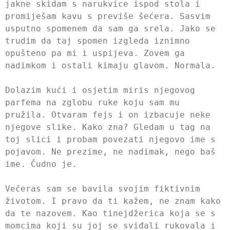
jakne skidam s narukvice ispod stola i
promiješam kavu s previše šećera. Sasvim
usputno spomenem da sam ga srela. Jako se
trudim da taj spomen izgleda iznimno
opušteno pa mi i uspijeva. Zovem ga
nadimkom i ostali kimaju glavom. Normala.
Dolazim kući i osjetim miris njegovog
parfema na zglobu ruke koju sam mu
pružila. Otvaram fejs i on izbacuje neke
njegove slike. Kako zna? Gledam u tag na
toj slici i probam povezati njegovo ime s
pojavom. Ne prezime, ne nadimak, nego baš
ime. Čudno je.
Večeras sam se bavila svojim fiktivnim
životom. I pravo da ti kažem, ne znam kako
da te nazovem. Kao tinejdžerica koja se s
momcima koji su joj se sviđali rukovala i