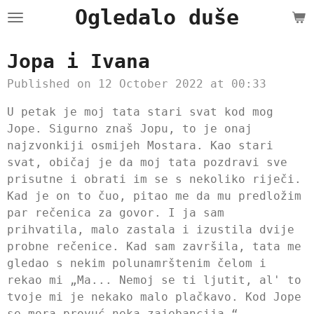
Ogledalo duše
Skip
to
main
Jopa i Ivana
content
Published on 12 October 2022 at 00:33
U petak je moj tata stari svat kod mog
Jope. Sigurno znaš Jopu, to je onaj
najzvonkiji osmijeh Mostara. Kao stari
svat, običaj je da moj tata pozdravi sve
prisutne i obrati im se s nekoliko riječi.
Kad je on to čuo, pitao me da mu predložim
par rečenica za govor. I ja sam
prihvatila, malo zastala i izustila dvije
probne rečenice. Kad sam završila, tata me
gledao s nekim polunamrštenim čelom i
rekao mi „Ma... Nemoj se ti ljutit, al' to
tvoje mi je nekako malo plačkavo. Kod Jope
se mora provuć neka zajebancija.“