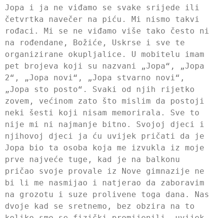
Jopa i ja ne viđamo se svake srijede ili
četvrtka navečer na piću. Mi nismo takvi
rođaci. Mi se ne viđamo više tako često ni
na rođendane, Božiće, Uskrse i sve te
organizirane okupljalice. U mobitelu imam
pet brojeva koji su nazvani „Jopa“, „Jopa
2“, „Jopa novi“, „Jopa stvarno novi“,
„Jopa sto posto“. Svaki od njih rijetko
zovem, većinom zato što mislim da postoji
neki šesti koji nisam memorirala. Sve to
nije mi ni najmanje bitno. Svojoj djeci i
njihovoj djeci ja ću uvijek pričati da je
Jopa bio ta osoba koja me izvukla iz moje
prve najveće tuge, kad je na balkonu
pričao svoje provale iz Nove gimnazije ne
bi li me nasmijao i natjerao da zaboravim
na grozotu i suze prolivene toga dana. Nas
dvoje kad se sretnemo, bez obzira na to
koliko smo se fizički promijenili, uvijek