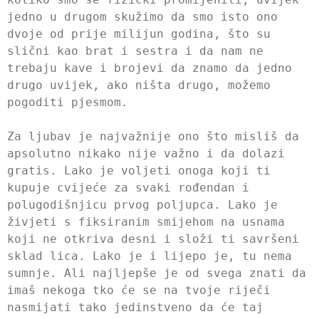
jedno u drugom skužimo da smo isto ono
dvoje od prije milijun godina, što su
slični kao brat i sestra i da nam ne
trebaju kave i brojevi da znamo da jedno
drugo uvijek, ako ništa drugo, možemo
pogoditi pjesmom.
Za ljubav je najvažnije ono što misliš da
apsolutno nikako nije važno i da dolazi
gratis. Lako je voljeti onoga koji ti
kupuje cvijeće za svaki rođendan i
polugodišnjicu prvog poljupca. Lako je
živjeti s fiksiranim smijehom na usnama
koji ne otkriva desni i složi ti savršeni
sklad lica. Lako je i lijepo je, tu nema
sumnje. Ali najljepše je od svega znati da
imaš nekoga tko će se na tvoje riječi
nasmijati tako jedinstveno da će taj