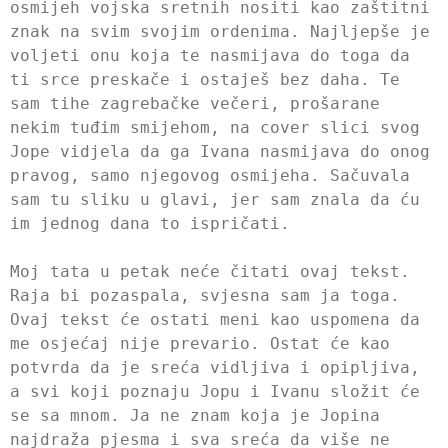
osmijeh vojska sretnih nositi kao zaštitni
znak na svim svojim ordenima. Najljepše je
voljeti onu koja te nasmijava do toga da
ti srce preskače i ostaješ bez daha. Te
sam tihe zagrebačke večeri, prošarane
nekim tuđim smijehom, na cover slici svog
Jope vidjela da ga Ivana nasmijava do onog
pravog, samo njegovog osmijeha. Sačuvala
sam tu sliku u glavi, jer sam znala da ću
im jednog dana to ispričati.
Moj tata u petak neće čitati ovaj tekst.
Raja bi pozaspala, svjesna sam ja toga.
Ovaj tekst će ostati meni kao uspomena da
me osjećaj nije prevario. Ostat će kao
potvrda da je sreća vidljiva i opipljiva,
a svi koji poznaju Jopu i Ivanu složit će
se sa mnom. Ja ne znam koja je Jopina
najdraža pjesma i sva sreća da više ne