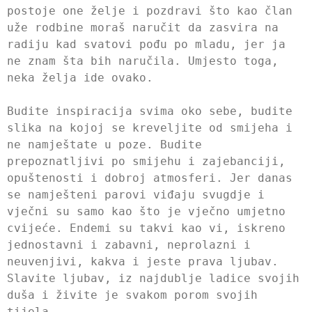
postoje one želje i pozdravi što kao član
uže rodbine moraš naručit da zasvira na
radiju kad svatovi pođu po mladu, jer ja
ne znam šta bih naručila. Umjesto toga,
neka želja ide ovako.
Budite inspiracija svima oko sebe, budite
slika na kojoj se kreveljite od smijeha i
ne namještate u poze. Budite
prepoznatljivi po smijehu i zajebanciji,
opuštenosti i dobroj atmosferi. Jer danas
se namješteni parovi viđaju svugdje i
vječni su samo kao što je vječno umjetno
cvijeće. Endemi su takvi kao vi, iskreno
jednostavni i zabavni, neprolazni i
neuvenjivi, kakva i jeste prava ljubav.
Slavite ljubav, iz najdublje ladice svojih
duša i živite je svakom porom svojih
tijela.