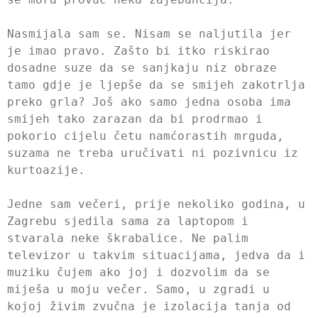
Nasmijala sam se. Nisam se naljutila jer
je imao pravo. Zašto bi itko riskirao
dosadne suze da se sanjkaju niz obraze
tamo gdje je ljepše da se smijeh zakotrlja
preko grla? Još ako samo jedna osoba ima
smijeh tako zarazan da bi prodrmao i
pokorio cijelu četu namćorastih mrguda,
suzama ne treba uručivati ni pozivnicu iz
kurtoazije.
Jedne sam večeri, prije nekoliko godina, u
Zagrebu sjedila sama za laptopom i
stvarala neke škrabalice. Ne palim
televizor u takvim situacijama, jedva da i
muziku čujem ako joj i dozvolim da se
miješa u moju večer. Samo, u zgradi u
kojoj živim zvučna je izolacija tanja od