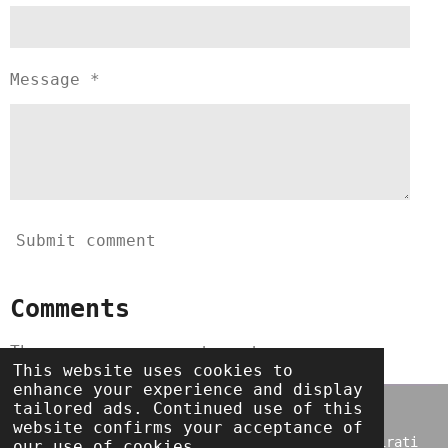
Message *
Submit comment
Comments
There are no comments yet.
This website uses cookies to
enhance your experience and display
tailored ads. Continued use of this
Svi tekstovi i sve pjesme na blogu autorsko su
website confirms your acceptance of
vlašnistvo te ih je zabranjeno prenositi i kopirati
our use of cookies.