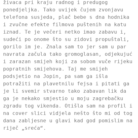
živaca pri kraju radnog i predugog
ponedjeljka. Tako uvijek čujem zvonjavu
telefona susjeda, plač bebe s dna hodnika
i zvučne efekte filmova puštenih na katu
iznad. Te je večeri netko imao zabavu i,
sudeći po onome što su zidovi propuštali,
gorilo im je. Znala sam to jer sam u par
navrata začula tako gromoglasan, odjekujuć
i zarazan smijeh koji za sobom vuče rijeku
popratnih smijehova. Taj me smijeh
podsjetio na Jopin, pa sam ga išla
potražiti na plavetnilu fejsa i pitati ga
je li svemir stvarno tako zabavan lik da
ga je nekako smjestio u moju zagrebačku
zgradu tog vikenda. Otišla sam na profil i
na cover slici vidjela nešto što mi od tog
dana zabljesne u glavi kad god pomislim na
riječ „sreća“.