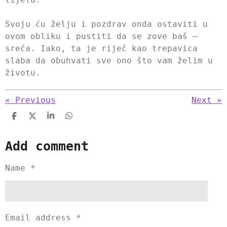
Svoju ću želju i pozdrav onda ostaviti u
ovom obliku i pustiti da se zove baš –
sreća. Iako, ta je riječ kao trepavica
slaba da obuhvati sve ono što vam želim u
životu.
«
Previous
Next
»
S
S
S
S
h
h
h
h
a
a
a
a
Add comment
r
r
r
r
e
e
e
e
Name *
Email address *