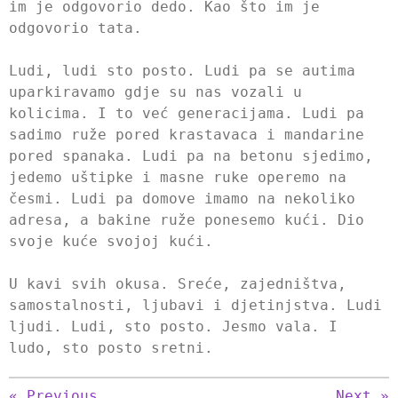
im je odgovorio dedo. Kao što im je
odgovorio tata.
Ludi, ludi sto posto. Ludi pa se autima
uparkiravamo gdje su nas vozali u
kolicima. I to već generacijama. Ludi pa
sadimo ruže pored krastavaca i mandarine
pored spanaka. Ludi pa na betonu sjedimo,
jedemo uštipke i masne ruke operemo na
česmi. Ludi pa domove imamo na nekoliko
adresa, a bakine ruže ponesemo kući. Dio
svoje kuće svojoj kući.
U kavi svih okusa. Sreće, zajedništva,
samostalnosti, ljubavi i djetinjstva. Ludi
ljudi. Ludi, sto posto. Jesmo vala. I
ludo, sto posto sretni.
«
Previous
Next
»