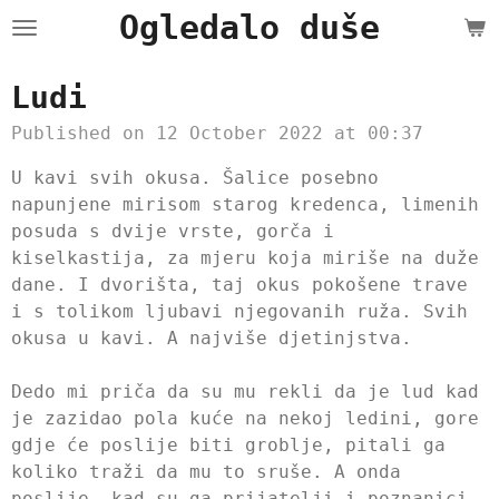
Ogledalo duše
Skip
to
main
Ludi
content
Published on 12 October 2022 at 00:37
U kavi svih okusa. Šalice posebno
napunjene mirisom starog kredenca, limenih
posuda s dvije vrste, gorča i
kiselkastija, za mjeru koja miriše na duže
dane. I dvorišta, taj okus pokošene trave
i s tolikom ljubavi njegovanih ruža. Svih
okusa u kavi. A najviše djetinjstva.
Dedo mi priča da su mu rekli da je lud kad
je zazidao pola kuće na nekoj ledini, gore
gdje će poslije biti groblje, pitali ga
koliko traži da mu to sruše. A onda
poslije, kad su ga prijatelji i poznanici