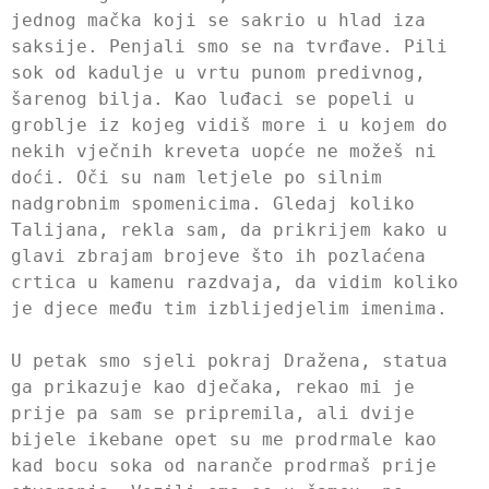
jednog mačka koji se sakrio u hlad iza
saksije. Penjali smo se na tvrđave. Pili
sok od kadulje u vrtu punom predivnog,
šarenog bilja. Kao luđaci se popeli u
groblje iz kojeg vidiš more i u kojem do
nekih vječnih kreveta uopće ne možeš ni
doći. Oči su nam letjele po silnim
nadgrobnim spomenicima. Gledaj koliko
Talijana, rekla sam, da prikrijem kako u
glavi zbrajam brojeve što ih pozlaćena
crtica u kamenu razdvaja, da vidim koliko
je djece među tim izblijedjelim imenima.
U petak smo sjeli pokraj Dražena, statua
ga prikazuje kao dječaka, rekao mi je
prije pa sam se pripremila, ali dvije
bijele ikebane opet su me prodrmale kao
kad bocu soka od naranče prodrmaš prije