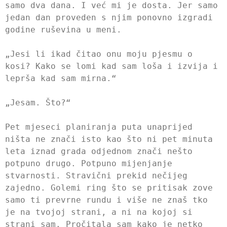
samo dva dana. I već mi je dosta. Jer samo
jedan dan proveden s njim ponovno izgradi
godine ruševina u meni.
„Jesi li ikad čitao onu moju pjesmu o
kosi? Kako se lomi kad sam loša i izvija i
leprša kad sam mirna.“
„Jesam. Što?“
Pet mjeseci planiranja puta unaprijed
ništa ne znači isto kao što ni pet minuta
leta iznad grada odjednom znači nešto
potpuno drugo. Potpuno mijenjanje
stvarnosti. Stravični prekid nečijeg
zajedno. Golemi ring što se pritisak zove
samo ti prevrne rundu i više ne znaš tko
je na tvojoj strani, a ni na kojoj si
strani sam. Pročitala sam kako je netko