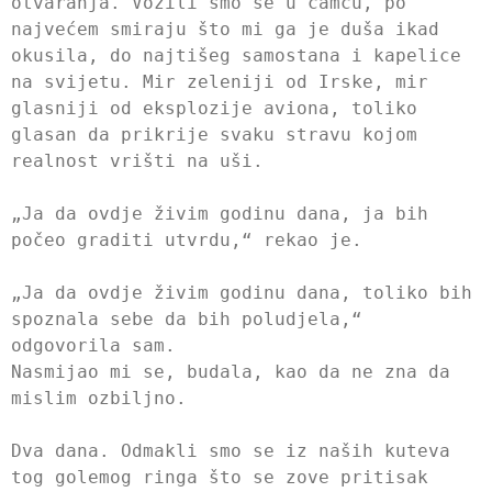
otvaranja. Vozili smo se u čamcu, po
najvećem smiraju što mi ga je duša ikad
okusila, do najtišeg samostana i kapelice
na svijetu. Mir zeleniji od Irske, mir
glasniji od eksplozije aviona, toliko
glasan da prikrije svaku stravu kojom
realnost vrišti na uši.
„Ja da ovdje živim godinu dana, ja bih
počeo graditi utvrdu,“ rekao je.
„Ja da ovdje živim godinu dana, toliko bih
spoznala sebe da bih poludjela,“
odgovorila sam.
Nasmijao mi se, budala, kao da ne zna da
mislim ozbiljno.
Dva dana. Odmakli smo se iz naših kuteva
tog golemog ringa što se zove pritisak