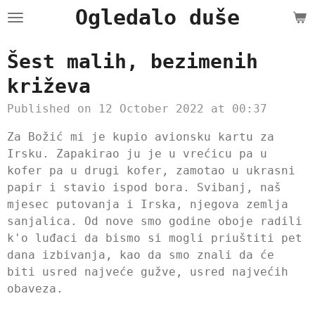
Ogledalo duše
Skip
to
main
Šest malih, bezimenih
content
križeva
Published on 12 October 2022 at 00:37
Za Božić mi je kupio avionsku kartu za
Irsku. Zapakirao ju je u vrećicu pa u
kofer pa u drugi kofer, zamotao u ukrasni
papir i stavio ispod bora. Svibanj, naš
mjesec putovanja i Irska, njegova zemlja
sanjalica. Od nove smo godine oboje radili
k'o luđaci da bismo si mogli priuštiti pet
dana izbivanja, kao da smo znali da će
biti usred najveće gužve, usred najvećih
obaveza.