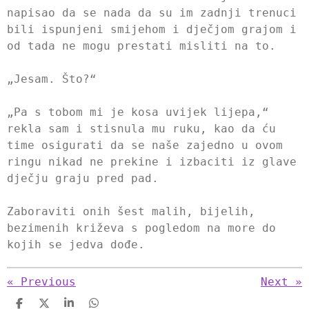
napisao da se nada da su im zadnji trenuci
bili ispunjeni smijehom i dječjom grajom i
od tada ne mogu prestati misliti na to.
„Jesam. Što?“
„Pa s tobom mi je kosa uvijek lijepa,“
rekla sam i stisnula mu ruku, kao da ću
time osigurati da se naše zajedno u ovom
ringu nikad ne prekine i izbaciti iz glave
dječju graju pred pad.
Zaboraviti onih šest malih, bijelih,
bezimenih križeva s pogledom na more do
kojih se jedva dođe.
«
Previous
Next
»
S
S
S
S