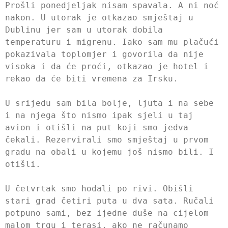
Prošli ponedjeljak nisam spavala. A ni noć
nakon. U utorak je otkazao smještaj u
Dublinu jer sam u utorak dobila
temperaturu i migrenu. Iako sam mu plačući
pokazivala toplomjer i govorila da nije
visoka i da će proći, otkazao je hotel i
rekao da će biti vremena za Irsku.
U srijedu sam bila bolje, ljuta i na sebe
i na njega što nismo ipak sjeli u taj
avion i otišli na put koji smo jedva
čekali. Rezervirali smo smještaj u prvom
gradu na obali u kojemu još nismo bili. I
otišli.
U četvrtak smo hodali po rivi. Obišli
stari grad četiri puta u dva sata. Ručali
potpuno sami, bez ijedne duše na cijelom
malom trgu i terasi, ako ne računamo