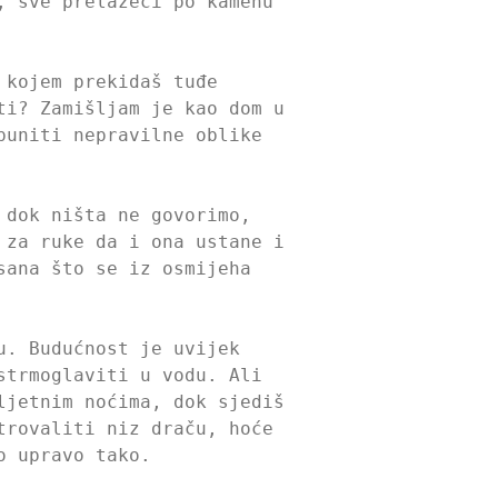
, sve prelazeći po kamenu
 kojem prekidaš tuđe
ti? Zamišljam je kao dom u
puniti nepravilne oblike
 dok ništa ne govorimo,
 za ruke da i ona ustane i
sana što se iz osmijeha
u. Budućnost je uvijek
strmoglaviti u vodu. Ali
ljetnim noćima, dok sjediš
trovaliti niz draču, hoće
o upravo tako.