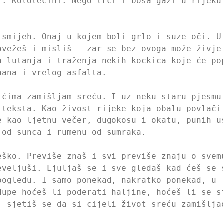
i. Kolotečini. Nego trči i bosa gazi u rijeku
 smijeh. Onaj u kojem boli grlo i suze oči. U
ovežeš i misliš – zar se bez ovoga može živje
a lutanja i traženja nekih kockica koje će po
hana i vrelog asfalta.
ićima zamišljam sreću. I uz neku staru pjesmu
 teksta. Kao živost rijeke koja obalu povlači
e kao ljetnu večer, dugokosu i okatu, punih u
 od sunca i rumenu od sumraka.
eško. Previše znaš i svi previše znaju o svem
eveljuši. Ljuljaš se i sve gledaš kad ćeš se 
pogledu. I samo ponekad, nakratko ponekad, u 
dupe hoćeš li poderati haljine, hoćeš li se s
, sjetiš se da si cijeli život sreću zamišlja