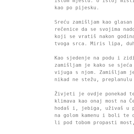
istom mjestu. U istoj misl
kao po pijesku.
Sreću zamišljam kao glasan
rečenice da se svojima nad
koji se vratiš nakon godin
tvoga srca. Miris lipa, du
Kao sjedenje na podu i zid
zamišljam je kako se sjeća
vijuga s njom. Zamišljam j
nikad ne stežu, preplanulu
Živjeti je ovdje ponekad t
klimava kao onaj most na Č
hodaš i, jebiga, uživaš u 
na golom kamenu i boli te 
li pod tobom propasti most