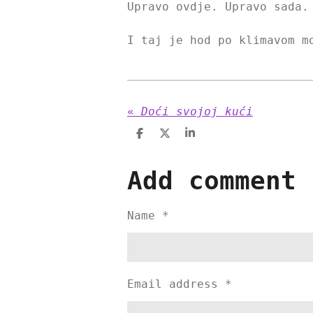
Upravo ovdje. Upravo sada.
I taj je hod po klimavom m
«
Doći svojoj kući
S
S
S
h
h
h
a
a
a
r
r
r
Add comment
e
e
e
Name *
Email address *