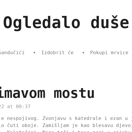
Ogledalo duše
Sandučići
Izdobrit će
Pokupi mrvice
imavom mostu
22 at 00:37
je nespojivog. Zvonjavu s katedrale i ezan u 
lo čuti oboje. Zamišljam je kao blesavu djevo