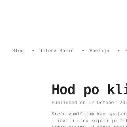
Skip
to
main
content
Blog
Jelena Rozić
Poezija
Hod po kl
Published on 12 October 20
Sreću zamišljam kao spajan
i inat u srcu kojemu je mi