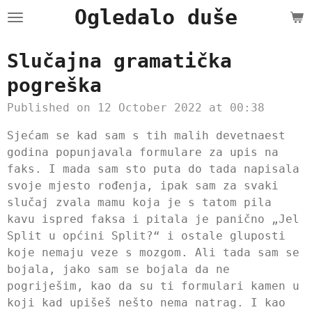
Ogledalo duše
Skip
to
main
Slučajna gramatička
content
pogreška
Published on 12 October 2022 at 00:38
Sjećam se kad sam s tih malih devetnaest
godina popunjavala formulare za upis na
faks. I mada sam sto puta do tada napisala
svoje mjesto rođenja, ipak sam za svaki
slučaj zvala mamu koja je s tatom pila
kavu ispred faksa i pitala je panično „Jel
Split u općini Split?“ i ostale gluposti
koje nemaju veze s mozgom. Ali tada sam se
bojala, jako sam se bojala da ne
pogriješim, kao da su ti formulari kamen u
koji kad upišeš nešto nema natrag. I kao