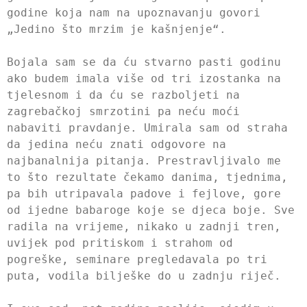
godine koja nam na upoznavanju govori
„Jedino što mrzim je kašnjenje“.
Bojala sam se da ću stvarno pasti godinu
ako budem imala više od tri izostanka na
tjelesnom i da ću se razboljeti na
zagrebačkoj smrzotini pa neću moći
nabaviti pravdanje. Umirala sam od straha
da jedina neću znati odgovore na
najbanalnija pitanja. Prestravljivalo me
to što rezultate čekamo danima, tjednima,
pa bih utripavala padove i fejlove, gore
od ijedne babaroge koje se djeca boje. Sve
radila na vrijeme, nikako u zadnji tren,
uvijek pod pritiskom i strahom od
pogreške, seminare pregledavala po tri
puta, vodila bilješke do u zadnju riječ.