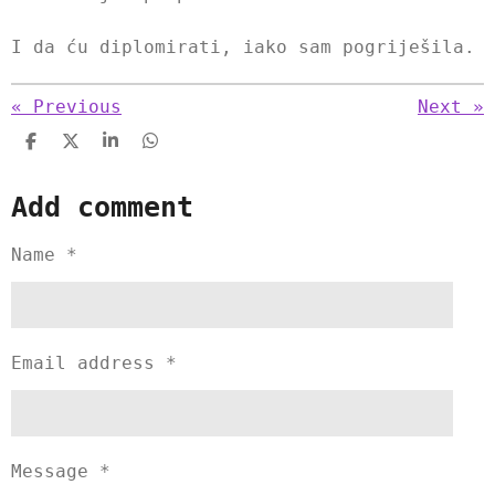
I da ću diplomirati, iako sam pogriješila.
«
Previous
Next
»
S
S
S
S
h
h
h
h
a
a
a
a
Add comment
r
r
r
r
e
e
e
e
Name *
Email address *
Message *