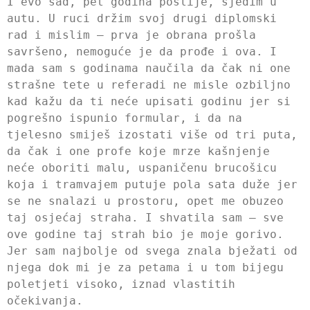
I evo sad, pet godina poslije, sjedim u
autu. U ruci držim svoj drugi diplomski
rad i mislim – prva je obrana prošla
savršeno, nemoguće je da prođe i ova. I
mada sam s godinama naučila da čak ni one
strašne tete u referadi ne misle ozbiljno
kad kažu da ti neće upisati godinu jer si
pogrešno ispunio formular, i da na
tjelesno smiješ izostati više od tri puta,
da čak i one profe koje mrze kašnjenje
neće oboriti malu, uspaničenu brucošicu
koja i tramvajem putuje pola sata duže jer
se ne snalazi u prostoru, opet me obuzeo
taj osjećaj straha. I shvatila sam – sve
ove godine taj strah bio je moje gorivo.
Jer sam najbolje od svega znala bježati od
njega dok mi je za petama i u tom bijegu
poletjeti visoko, iznad vlastitih
očekivanja.