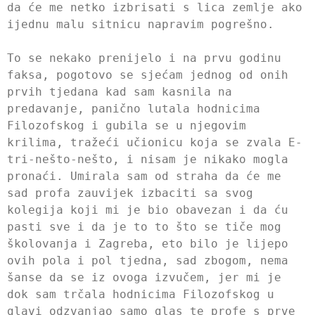
da će me netko izbrisati s lica zemlje ako
ijednu malu sitnicu napravim pogrešno.
To se nekako prenijelo i na prvu godinu
faksa, pogotovo se sjećam jednog od onih
prvih tjedana kad sam kasnila na
predavanje, panično lutala hodnicima
Filozofskog i gubila se u njegovim
krilima, tražeći učionicu koja se zvala E-
tri-nešto-nešto, i nisam je nikako mogla
pronaći. Umirala sam od straha da će me
sad profa zauvijek izbaciti sa svog
kolegija koji mi je bio obavezan i da ću
pasti sve i da je to to što se tiče mog
školovanja i Zagreba, eto bilo je lijepo
ovih pola i pol tjedna, sad zbogom, nema
šanse da se iz ovoga izvučem, jer mi je
dok sam trčala hodnicima Filozofskog u
glavi odzvanjao samo glas te profe s prve