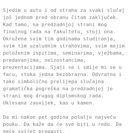
Sjedim u autu i od straha za svaki slučaj
još jednom pred obranu čitam zaključak.
Kad tamo, na predzadnjoj strani mog
finalnog rada na fakultetu, stoji ona.
Okružena svim tim godinama studiranja,
svim tim uzaludnim strahovima, svim mojim
položenim ispitima, seminarima, vježbama,
predavanjima, neizostancima,
prezentacijama. Sjaji se i smije mi se u
facu, stoka jedna bezobrazna. Odvratna i
tako simbolično prelijepa slučajna
gramatička pogreška na predzadnjoj je
strani mog drugog diplomskog rada.
Uklesana zauvijek, kao u kamen.
Da mi nakon pet godina pošalje najveću
pouku. Da kaže da će sve biti u redu. Da
neće svijet propasti.