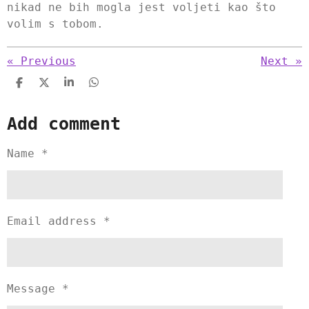
nikad ne bih mogla jest voljeti kao što
volim s tobom.
«
Previous
Next
»
S
S
S
S
h
h
h
h
a
a
a
a
Add comment
r
r
r
r
e
e
e
e
Name *
Email address *
Message *