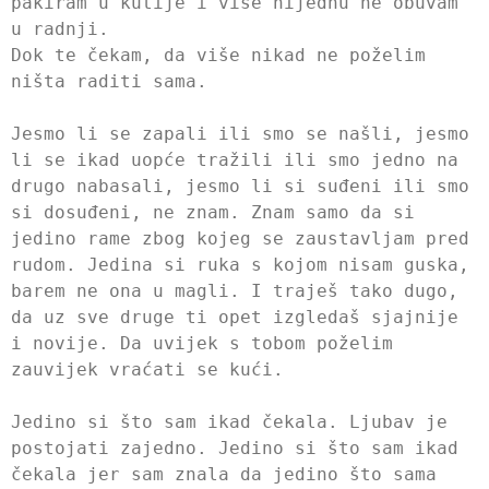
pakiram u kutije i više nijednu ne obuvam
u radnji.
Dok te čekam, da više nikad ne poželim
ništa raditi sama.
Jesmo li se zapali ili smo se našli, jesmo
li se ikad uopće tražili ili smo jedno na
drugo nabasali, jesmo li si suđeni ili smo
si dosuđeni, ne znam. Znam samo da si
jedino rame zbog kojeg se zaustavljam pred
rudom. Jedina si ruka s kojom nisam guska,
barem ne ona u magli. I traješ tako dugo,
da uz sve druge ti opet izgledaš sjajnije
i novije. Da uvijek s tobom poželim
zauvijek vraćati se kući.
Jedino si što sam ikad čekala. Ljubav je
postojati zajedno. Jedino si što sam ikad
čekala jer sam znala da jedino što sama