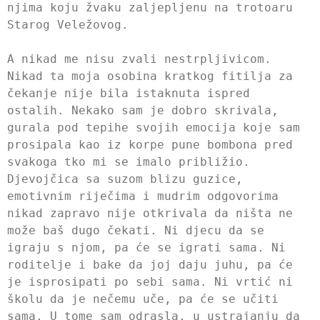
njima koju žvaku zaljepljenu na trotoaru
Starog Veležovog.
A nikad me nisu zvali nestrpljivicom.
Nikad ta moja osobina kratkog fitilja za
čekanje nije bila istaknuta ispred
ostalih. Nekako sam je dobro skrivala,
gurala pod tepihe svojih emocija koje sam
prosipala kao iz korpe pune bombona pred
svakoga tko mi se imalo približio.
Djevojčica sa suzom blizu guzice,
emotivnim riječima i mudrim odgovorima
nikad zapravo nije otkrivala da ništa ne
može baš dugo čekati. Ni djecu da se
igraju s njom, pa će se igrati sama. Ni
roditelje i bake da joj daju juhu, pa će
je isprosipati po sebi sama. Ni vrtić ni
školu da je nečemu uče, pa će se učiti
sama. U tome sam odrasla, u ustrajanju da