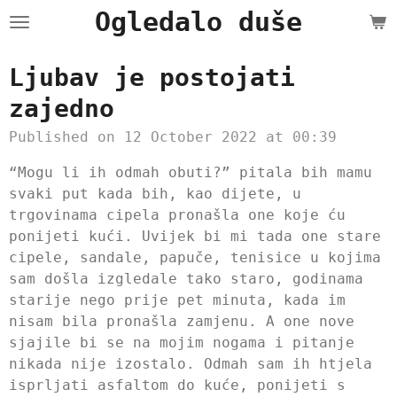
Ogledalo duše
Skip
to
main
Ljubav je postojati
content
zajedno
Published on 12 October 2022 at 00:39
“Mogu li ih odmah obuti?” pitala bih mamu
svaki put kada bih, kao dijete, u
trgovinama cipela pronašla one koje ću
ponijeti kući. Uvijek bi mi tada one stare
cipele, sandale, papuče, tenisice u kojima
sam došla izgledale tako staro, godinama
starije nego prije pet minuta, kada im
nisam bila pronašla zamjenu. A one nove
sjajile bi se na mojim nogama i pitanje
nikada nije izostalo. Odmah sam ih htjela
isprljati asfaltom do kuće, ponijeti s