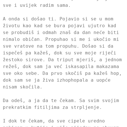
sve i uvijek radim sama.
A onda si došao ti. Pojavio si se u mom
životu kao kad se bura pojavi ujutro kad
se probudiš i odmah znaš da dan neće biti
nimalo običan. Propuhao si me i ukočio mi
sve vratove na tom propuhu. Došao si da
ispečeš pa kažeš, dok su sve moje riječi
žestoko sirove. Da triput mjeriš, a jednom
režeš, dok sam ja već iskasapila makazama
sve oko sebe. Da prvo skočiš pa kažeš hop,
dok sam se ja živa izhophopala a uopće
nisam skočila.
Da odeš, a ja da te čekam. Sa svim svojim
prekratkim fitiljima za strpljenje.
I dok te čekam, da sve cipele uredno