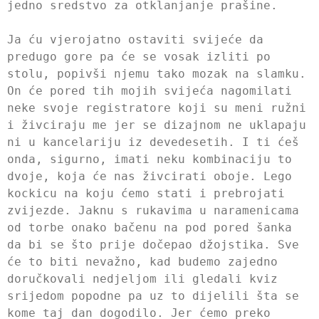
jedno sredstvo za otklanjanje prašine.
Ja ću vjerojatno ostaviti svijeće da
predugo gore pa će se vosak izliti po
stolu, popivši njemu tako mozak na slamku.
On će pored tih mojih svijeća nagomilati
neke svoje registratore koji su meni ružni
i živciraju me jer se dizajnom ne uklapaju
ni u kancelariju iz devedesetih. I ti ćeš
onda, sigurno, imati neku kombinaciju to
dvoje, koja će nas živcirati oboje. Lego
kockicu na koju ćemo stati i prebrojati
zvijezde. Jaknu s rukavima u naramenicama
od torbe onako bačenu na pod pored šanka
da bi se što prije dočepao džojstika. Sve
će to biti nevažno, kad budemo zajedno
doručkovali nedjeljom ili gledali kviz
srijedom popodne pa uz to dijelili šta se
kome taj dan dogodilo. Jer ćemo preko