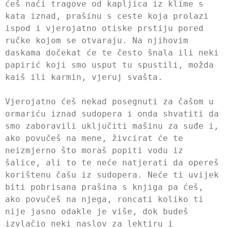
ćeš naći tragove od kapljica iz klime s
kata iznad, prašinu s ceste koja prolazi
ispod i vjerojatno otiske prstiju pored
ručke kojom se otvaraju. Na njihovim
daskama dočekat će te često šnala ili neki
papirić koji smo usput tu spustili, možda
kaiš ili karmin, vjeruj svašta.
Vjerojatno ćeš nekad posegnuti za čašom u
ormariću iznad sudopera i onda shvatiti da
smo zaboravili uključiti mašinu za suđe i,
ako povučeš na mene, živcirat će te
neizmjerno što moraš popiti vodu iz
šalice, ali to te neće natjerati da opereš
korištenu čašu iz sudopera. Neće ti uvijek
biti pobrisana prašina s knjiga pa ćeš,
ako povučeš na njega, roncati koliko ti
nije jasno odakle je više, dok budeš
izvlačio neki naslov za lektiru i