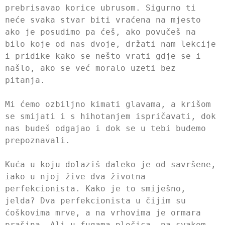
prebrisavao korice ubrusom. Sigurno ti
neće svaka stvar biti vraćena na mjesto
ako je posudimo pa ćeš, ako povučeš na
bilo koje od nas dvoje, držati nam lekcije
i pridike kako se nešto vrati gdje se i
našlo, ako se već moralo uzeti bez
pitanja.
Mi ćemo ozbiljno kimati glavama, a krišom
se smijati i s hihotanjem ispričavati, dok
nas budeš odgajao i dok se u tebi budemo
prepoznavali.
Kuća u koju dolaziš daleko je od savršene,
iako u njoj žive dva životna
perfekcionista. Kako je to smiješno,
jelda? Dva perfekcionista u čijim su
ćoškovima mrve, a na vrhovima je ormara
prašina. Ali u fugama pločica, na svakom