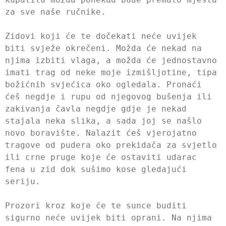
za sve naše ručnike.
Zidovi koji će te dočekati neće uvijek
biti svježe okrečeni. Možda će nekad na
njima izbiti vlaga, a možda će jednostavno
imati trag od neke moje izmišljotine, tipa
božićnih svjećica oko ogledala. Pronaći
ćeš negdje i rupu od njegovog bušenja ili
zakivanja čavla negdje gdje je nekad
stajala neka slika, a sada joj se našlo
novo boravište. Nalazit ćeš vjerojatno
tragove od pudera oko prekidača za svjetlo
ili crne pruge koje će ostaviti udarac
fena u zid dok sušimo kose gledajući
seriju.
Prozori kroz koje će te sunce buditi
sigurno neće uvijek biti oprani. Na njima