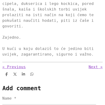
cipela, dukserica i lego kockica, pored
šnala, kaiša i školskih torbi uvijek
prolaziti na isti način na koji ćemo te
pokušati naučiti hodati, piti iz čaše i
govoriti.
Zajedno.
U kući u koju dolaziš to će jedino biti
uvijek, zagarantirano, sigurno i važno.
«
Previous
Next
»
S
S
S
S
h
h
h
h
a
a
a
a
Add comment
r
r
r
r
e
e
e
e
Name *