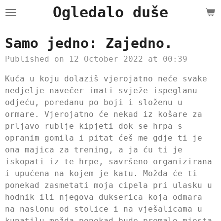
Ogledalo duše
Skip
to
main
Samo jedno: Zajedno.
content
Published on 12 October 2022 at 00:39
Kuća u koju dolaziš vjerojatno neće svake
nedjelje navečer imati svježe ispeglanu
odjeću, poredanu po boji i složenu u
ormare. Vjerojatno će nekad iz košare za
prljavo rublje kipjeti dok se hrpa s
opranim gomila i pitat ćeš me gdje ti je
ona majica za trening, a ja ću ti je
iskopati iz te hrpe, savršeno organizirana
i upućena na kojem je katu. Možda će ti
ponekad zasmetati moja cipela pri ulasku u
hodnik ili njegova dukserica koja odmara
na naslonu od stolice i na vješalicama u
kupatilu možda ponekad bude premalo mjesta