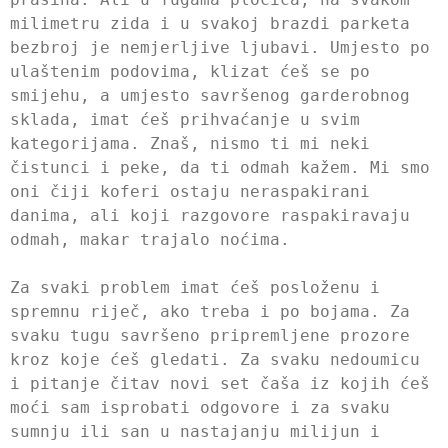
milimetru zida i u svakoj brazdi parketa
bezbroj je nemjerljive ljubavi. Umjesto po
ulaštenim podovima, klizat ćeš se po
smijehu, a umjesto savršenog garderobnog
sklada, imat ćeš prihvaćanje u svim
kategorijama. Znaš, nismo ti mi neki
čistunci i peke, da ti odmah kažem. Mi smo
oni čiji koferi ostaju neraspakirani
danima, ali koji razgovore raspakiravaju
odmah, makar trajalo noćima.
Za svaki problem imat ćeš posloženu i
spremnu riječ, ako treba i po bojama. Za
svaku tugu savršeno pripremljene prozore
kroz koje ćeš gledati. Za svaku nedoumicu
i pitanje čitav novi set čaša iz kojih ćeš
moći sam isprobati odgovore i za svaku
sumnju ili san u nastajanju milijun i