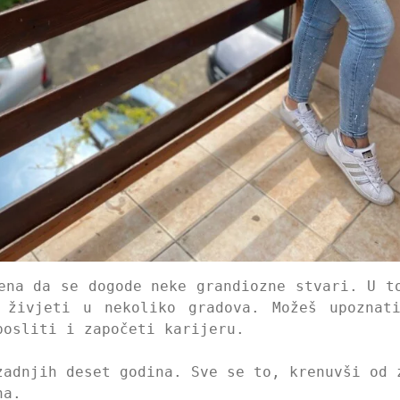
ena da se dogode neke grandiozne stvari. U t
 živjeti u nekoliko gradova. Možeš upoznat
posliti i započeti karijeru.
zadnjih deset godina. Sve se to, krenuvši od 
na.