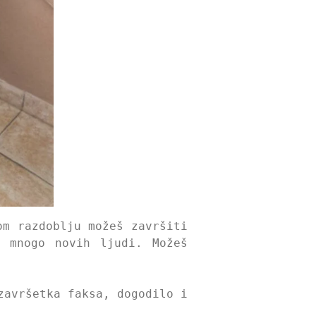
om razdoblju možeš završiti
i mnogo novih ljudi. Možeš
završetka faksa, dogodilo i