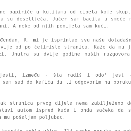
zne papiriće u kutijama od cipela koje skupl
ma su desetljeća. Jučer sam bacila u smeće 
ani. A neke od njih ponijela sam kući.
đendan, R. mi je isprintao svu našu dotadaš
dvije od po četiristo stranica. Kaže da mu j
ži. Unutra su dvije godine naših razgovora
ijesti, između - šta radiš i odo’ jest 
 sam sad do kafića da ti odgovorim na poruk
jak stranica prvog dijela nema zabilježeno d
stavi autom ispred kuće i onda sačeka da s
a mu pošaljem poljubac.