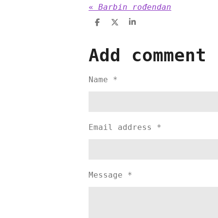
«
Barbin rođendan
S
S
S
h
h
h
a
a
a
r
r
r
Add comment
e
e
e
Name *
Email address *
Message *