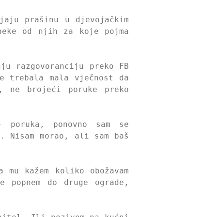
jaju prašinu u djevojačkim
neke od njih za koje pojma
nju razgovoranciju preko FB
e trebala mala vječnost da
, ne brojeći poruke preko
- poruka, ponovno sam se
u. Nisam morao, ali sam baš
a mu kažem koliko obožavam
e popnem do druge ograde,