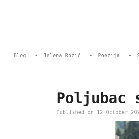
Skip
to
main
content
Blog
Jelena Rozić
Poezija
Poljubac 
Published on 12 October 20