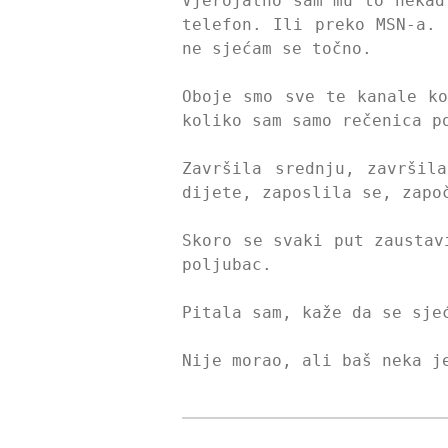
Vjerojatno sam mu to nekad
telefon. Ili preko MSN-a. 
ne sjećam se točno.
Oboje smo sve te kanale ko
koliko sam samo rečenica p
Završila srednju, završil
dijete, zaposlila se, zapo
Skoro se svaki put zaustav
poljubac.
Pitala sam, kaže da se sje
Nije morao, ali baš neka j