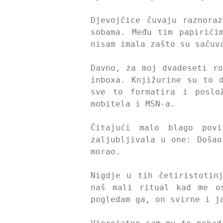
Djevojčice čuvaju raznora
sobama. Među tim papirići
nisam imala zašto su sačuv
Davno, za moj dvadeseti ro
inboxa. Knjižurine su to 
sve to formatira i poslo
mobitela i MSN-a.
Čitajući malo blago pov
zaljubljivala u one: Došao
morao.
Nigdje u tih četiristotin
naš mali ritual kad me o
pogledam ga, on svirne i j