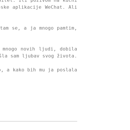
bitel. Ili pozivom na kućni
eske aplikacije WeChat. Ali
itam se, a ja mnogo pamtim,
 mnogo novih ljudi, dobila
šla sam ljubav svog života.
o, a kako bih mu ja poslala