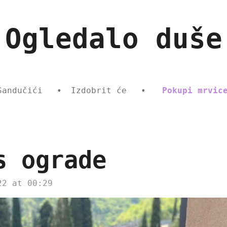
Ogledalo duše
Sandučići
Izdobrit će
Pokupi mrvic
s ograde
22 at 00:29