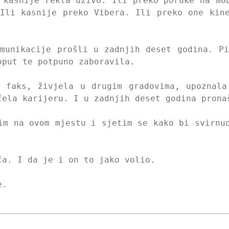
 kasnije rekla uživo. Ili preko poruke na mo
Ili kasnije preko Vibera. Ili preko one kin
munikacije prošli u zadnjih deset godina. P
oput te potpuno zaboravila.
a faks, živjela u drugim gradovima, upoznala
čela karijeru. I u zadnjih deset godina prona
im na ovom mjestu i sjetim se kako bi svirnu
ća. I da je i on to jako volio.
e.