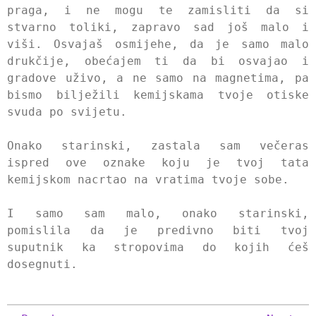
praga, i ne mogu te zamisliti da si
stvarno toliki, zapravo sad još malo i
viši. Osvajaš osmijehe, da je samo malo
drukčije, obećajem ti da bi osvajao i
gradove uživo, a ne samo na magnetima, pa
bismo bilježili kemijskama tvoje otiske
svuda po svijetu.
Onako starinski, zastala sam večeras
ispred ove oznake koju je tvoj tata
kemijskom nacrtao na vratima tvoje sobe.
I samo sam malo, onako starinski,
pomislila da je predivno biti tvoj
suputnik ka stropovima do kojih ćeš
dosegnuti.