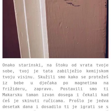
Onako starinski, na štoku od vrata tvoje
sobe, tvoj je tata zabilježio kemijskom
tvoju visinu. Skužili smo kako se protežeš
iz bebe u dječaka po magnetima na
frižideru, zapravo. Postavili smo ti
Makarsku taman izvan dosega i čekali kad
ćeš je skinuti ručicama. Prošlo je jedva
desetak dana i dosadilo ti je igrati se s