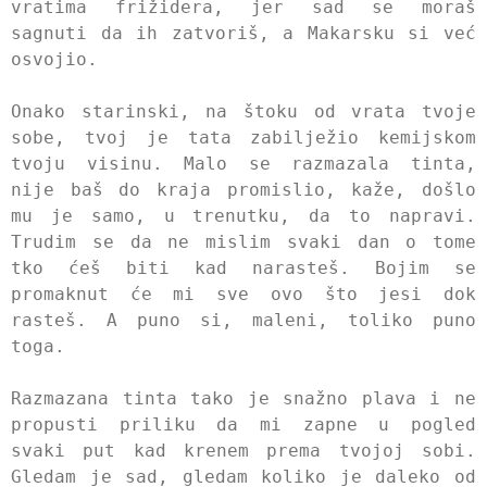
vratima frižidera, jer sad se moraš
sagnuti da ih zatvoriš, a Makarsku si već
osvojio.
Onako starinski, na štoku od vrata tvoje
sobe, tvoj je tata zabilježio kemijskom
tvoju visinu. Malo se razmazala tinta,
nije baš do kraja promislio, kaže, došlo
mu je samo, u trenutku, da to napravi.
Trudim se da ne mislim svaki dan o tome
tko ćeš biti kad narasteš. Bojim se
promaknut će mi sve ovo što jesi dok
rasteš. A puno si, maleni, toliko puno
toga.
Razmazana tinta tako je snažno plava i ne
propusti priliku da mi zapne u pogled
svaki put kad krenem prema tvojoj sobi.
Gledam je sad, gledam koliko je daleko od